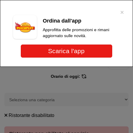
×
Per migliorare l'esperienza dell'utente, questo sito utilizza cookie tecnici e
di terze parti. Proseguendo nella navigazione, acconsenti all'uso dei
×
cookie
.
OK
Ordina dall'app
Peach Peat
Approfitta delle promozioni e rimani
aggiornato sulle novità.
Scarica l'app
Più info
Peach Peat
Orario di oggi:
Ristorante disabilitato