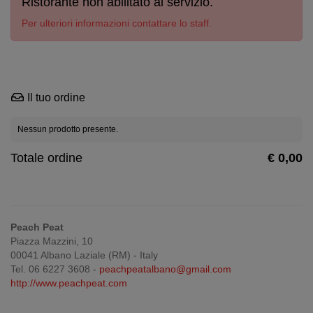
Ristorante non abilitato al servizio.
Per ulteriori informazioni contattare lo staff.
Il tuo ordine
Nessun prodotto presente.
Totale ordine
€ 0,00
Peach Peat
Piazza Mazzini, 10
00041 Albano Laziale (RM) - Italy
Tel. 06 6227 3608 -
peachpeatalbano@gmail.com
http://www.peachpeat.com